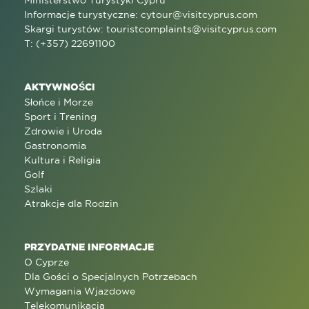
Informacje turystyczne:
cytour@visitcyprus.com
Skargi turystów:
touristcomplaints@visitcyprus.com
T: (+357) 22691100
AKTYWNOŚCI
Słońce i Morze
Sport i Trening
Zdrowie i Uroda
Gastronomia
Kultura i Religia
Golf
Szlaki
Atrakcje dla Rodzin
PRZYDATNE INFORMACJE
O Cyprze
Dla Gości o Specjalnych Potrzebach
Wymagania Wjazdowe
Telekomunikacja