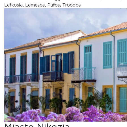
Lefkosia
,
Lemesos
,
Pafos
,
Troodos
Miasto Nikozja