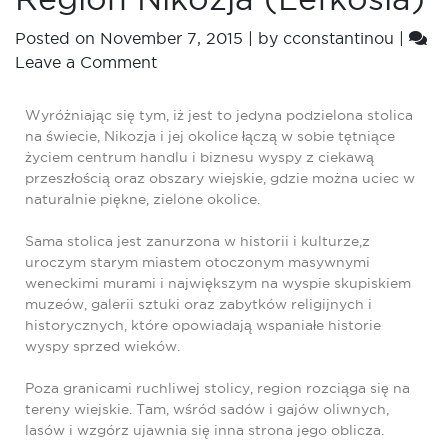
Posted on
November 7, 2015
|
by
cconstantinou
|
Leave a Comment
Wyróżniając się tym, iż jest to jedyna podzielona stolica
na świecie, Nikozja i jej okolice łączą w sobie tętniące
życiem centrum handlu i biznesu wyspy z ciekawą
przeszłością oraz obszary wiejskie, gdzie można uciec w
naturalnie piękne, zielone okolice.
Sama stolica jest zanurzona w historii i kulturze,z
uroczym starym miastem otoczonym masywnymi
weneckimi murami i największym na wyspie skupiskiem
muzeów, galerii sztuki oraz zabytków religijnych i
historycznych, które opowiadają wspaniałe historie
wyspy sprzed wieków.
Poza granicami ruchliwej stolicy, region rozciąga się na
tereny wiejskie. Tam, wśród sadów i gajów oliwnych,
lasów i wzgórz ujawnia się inna strona jego oblicza.