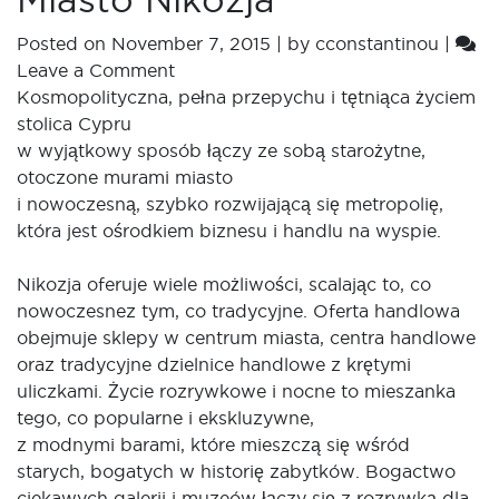
Posted on
November 7, 2015
|
by
cconstantinou
|
Leave a Comment
Kosmopolityczna, pełna przepychu i tętniąca życiem
stolica Cypru
w wyjątkowy sposób łączy ze sobą starożytne,
otoczone murami miasto
i nowoczesną, szybko rozwijającą się metropolię,
która jest ośrodkiem biznesu i handlu na wyspie.
Nikozja oferuje wiele możliwości, scalając to, co
nowoczesnez tym, co tradycyjne. Oferta handlowa
obejmuje sklepy w centrum miasta, centra handlowe
oraz tradycyjne dzielnice handlowe z krętymi
uliczkami. Życie rozrywkowe i nocne to mieszanka
tego, co popularne i ekskluzywne,
z modnymi barami, które mieszczą się wśród
starych, bogatych w historię zabytków. Bogactwo
ciekawych galerii i muzeów łączy się z rozrywką dla