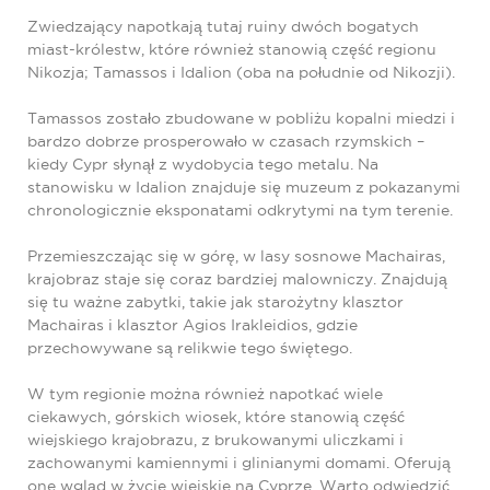
Zwiedzający napotkają tutaj ruiny dwóch bogatych
miast-królestw, które również stanowią część regionu
Nikozja; Tamassos i Idalion (oba na południe od Nikozji).
Tamassos zostało zbudowane w pobliżu kopalni miedzi i
bardzo dobrze prosperowało w czasach rzymskich –
kiedy Cypr słynął z wydobycia tego metalu. Na
stanowisku w Idalion znajduje się muzeum z pokazanymi
chronologicznie eksponatami odkrytymi na tym terenie.
Przemieszczając się w górę, w lasy sosnowe Machairas,
krajobraz staje się coraz bardziej malowniczy. Znajdują
się tu ważne zabytki, takie jak starożytny klasztor
Machairas i klasztor Agios Irakleidios, gdzie
przechowywane są relikwie tego świętego.
W tym regionie można również napotkać wiele
ciekawych, górskich wiosek, które stanowią część
wiejskiego krajobrazu, z brukowanymi uliczkami i
zachowanymi kamiennymi i glinianymi domami. Oferują
one wgląd w życie wiejskie na Cyprze. Warto odwiedzić