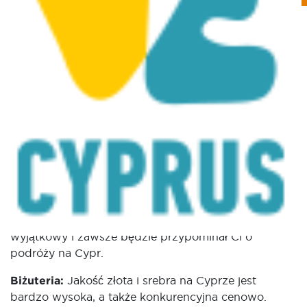
Fashion, Jewellery &
Beauty
Posted on
November 13, 2015
|
by
cconstantinou
|
Leave a Comment
Poczuj się i wyglądaj świetnie po wakacjach na
Cyprze, zamawiając coś wykonanego specjalnie
według Twoich wymiarów lub projektu, odkrywając
sekrety piękna starożytnych greckich bogini! Dzięki
rozsądnym cenom dostosowanym do potrzeb
klientów i wielu placówkom oferującym szybki czas
realizacji dla odwiedzających, możesz łatwo stać się
dumnym posiadaczem produktu, który będzie
wyjątkowy i zawsze będzie przypominał Ci o
podróży na Cypr.
Biżuteria:
Jakość złota i srebra na Cyprze jest
bardzo wysoka, a także konkurencyjna cenowo.