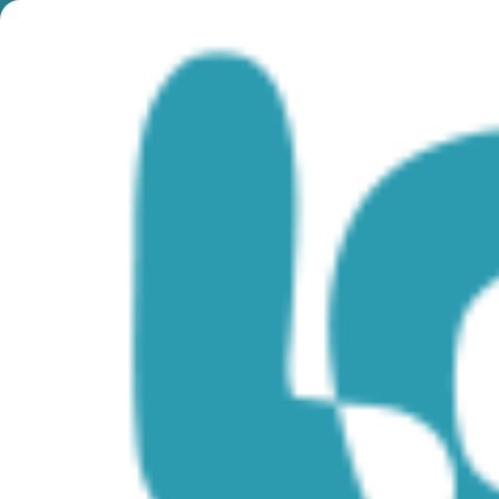
You are here:
Home
»
Discover Cyprus
»
Rural
»
Muzea i
Galerie
»
Kallinikeio Municipal Museum of Athienou
Kallinikeio Municipal Museum of
Athienou