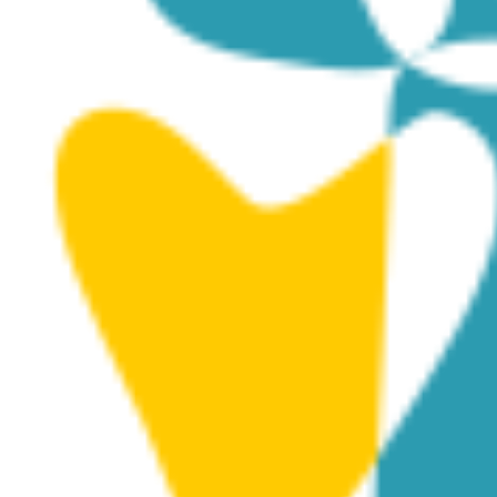
Muzeum Miejskie Kallinikeio w Athienou mieści się w Sali
Miejskiej Kallinikeio i prezentuje kolekcje, które
prezentują aspekty historii tego obszaru od późnej epoki
brązu (1600-1050 p.n.e.) do dnia dzisiejszego.
Muzeum składa się ze Zbiorów Archeologicznych,
Kolekcji Sztuki Sakralnej oraz Kolekcji Etnograficznej.
W Kolekcji Sztuki Sakralnej znajdują się bezcenne ikony
namalowane przez mnicha Kallinikosa Stavrovouniotisa
oraz inne ikony z jego osobistej kolekcji. Mnich był
znakomitym malarzem ikon i wielkim dobroczyńcą
Athienou, dlatego muzeum zostało nazwane na jego
cześć. W Pracowni Malarstwa Ikon i Mozaiki wystawione
są ikony i mozaiki braci George’a i Alkisa Kepola.