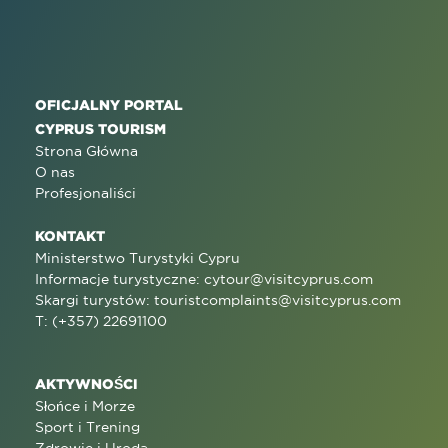
OFICJALNY PORTAL
CYPRUS TOURISM
Strona Główna
O nas
Profesjonaliści
KONTAKT
Ministerstwo Turystyki Cypru
Informacje turystyczne:
cytour@visitcyprus.com
Skargi turystów:
touristcomplaints@visitcyprus.com
T: (+357) 22691100
AKTYWNOŚCI
Słońce i Morze
Sport i Trening
Zdrowie i Uroda