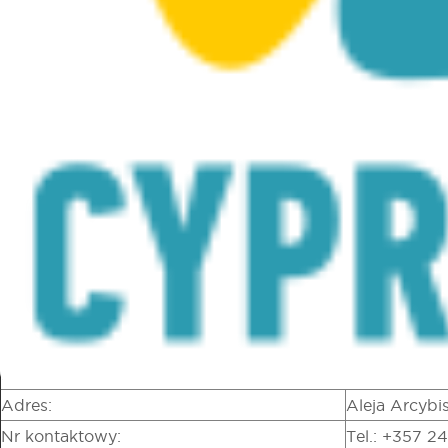
Kolekcja etnograficzna przedstawia życie codzienne
ludzi XX wieku poprzez materiały fotograficzne i inne
przedmioty.
Muzeum organizuje również wycieczki, cykliczne
wystawy, programy edukacyjne, prezentacje i
konferencje.
W ramach projektu Wirtualne Muzea w Larnace możesz
zwiedzać muzeum wirtualnie poniżej lub na pełnym
ekranie
tutaj
, z wzbogaconymi i dodatkowymi
materiałami z domu lub podczas pobytu w muzeum, co
strwarza możliwość hybrydowego zwiedzania.
Region:
Larnaka (Lar
Adres:
Aleja Arcybi
Nr kontaktowy:
Tel.: +357 2