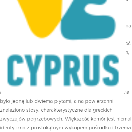
Napa i składają się z 19 grobowców wykutych w skale,
małego sanktuarium i starożytnego kamieniołomu.
Sanktuarium to prosta prostokątna zagroda, zbudowana
z dużych, nieregularnych bloków. Grobowce były
użytkowane w okresie hellenistycznym i rzymskim i choć
przez lata (od 1872 r.) podlegały poważnym grabieżom,
archeolodzy uważają, że zmarłych umieszczano w
glinianych sarkofagach, które pierwotnie pokryte były
trzema płaskimi płytkami.
Prostokątne wejście do grobowca pierwotnie zamykane
było jedną lub dwiema płytami, a na powierzchni
znaleziono stosy, charakterystyczne dla greckich
zwyczajów pogrzebowych. Większość komór jest niemal
identyczna z prostokątnym wykopem pośrodku i trzema