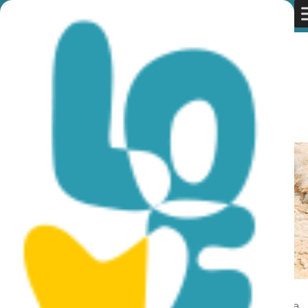
You are here:
Home
»
Discover Cyprus
»
Rural
»
Sites &
Monuments
»
Makronissos Tombs
Makronissos Tombs
Grobowce Makronissos znajdują się na zachód od Agia