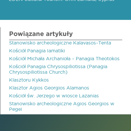
Powiązane artykuły
Stanowisko archeologiczne Kalavasos–Tenta
Kościół Panagia Iamatiki
Kościół Michała Archanioła – Panagia Theotokos
Kościół Panagia Chrysospiliotissa (Panagia
Chrysospiliotissa Church)
Klasztoru Kykkos
Klasztor Agios Georgios Alamanos
Kościół św. Jerzego w wiosce Lazanias
Stanowisko archeologiczne Agios Georgios w
Pegei