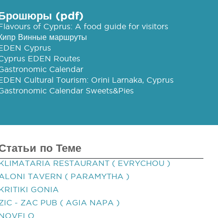
Брошюры (pdf)
Flavours of Cyprus: A food guide for visitors
Кипр Винные маршруты
EDEN Cyprus
Cyprus EDEN Routes
Gastronomic Calendar
EDEN Cultural Tourism: Orini Larnaka, Cyprus
Gastronomic Calendar Sweets&Pies
Статьи по Теме
KLIMATARIA RESTAURANT ( EVRYCHOU )
ALONI TAVERN ( PARAMYTHA )
KRITIKI GONIA
ZIC - ZAC PUB ( AGIA NAPA )
NOVELO