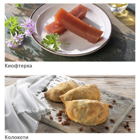
Киофтерка
Колокоти