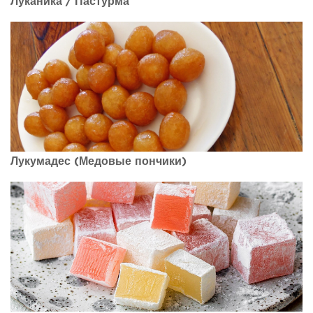
Луканика / Пастурма
Лукумадес (Медовые пончики)