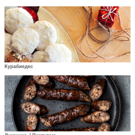
Курабиедес