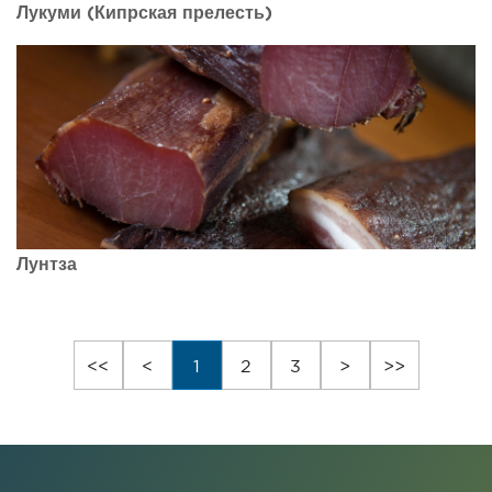
Лукуми (Кипрская прелесть)
Лунтза
<<
<
1
2
3
>
>>