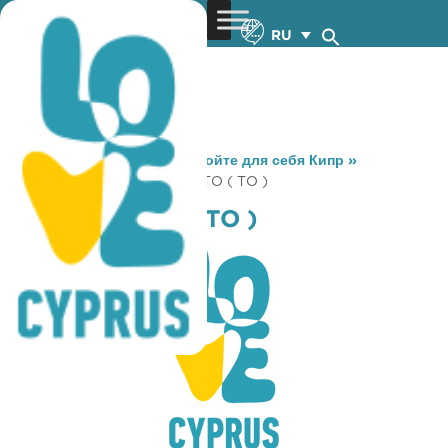
RU
You are here:
Home
»
Откройте для себя Кипр
»
Gastronomy
»
ADIACHORITO ( TO )
ADIACHORITO ( TO )