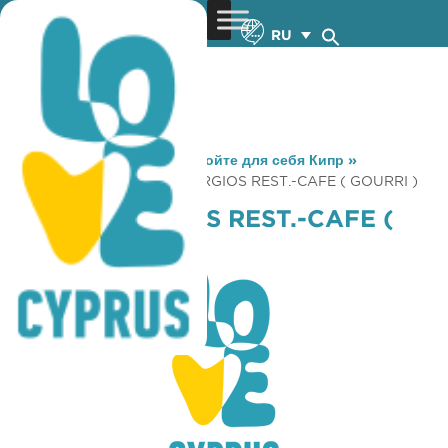
RU
You are here:
Home
»
Откройте для себя Кипр
»
Gastronomy
»
AGIOS GEORGIOS REST.-CAFE ( GOURRI )
AGIOS GEORGIOS REST.-CAFE (
GOURRI )