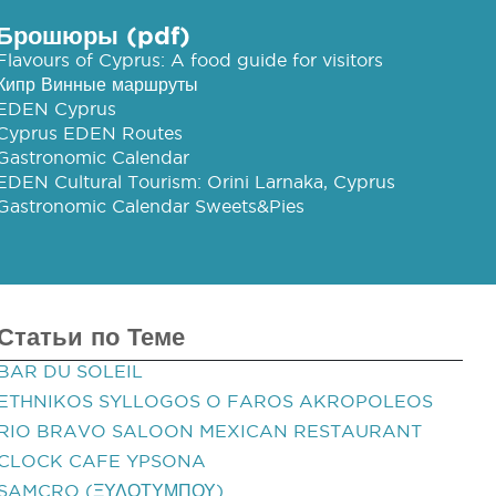
Брошюры (pdf)
Flavours of Cyprus: A food guide for visitors
Кипр Винные маршруты
EDEN Cyprus
Cyprus EDEN Routes
Gastronomic Calendar
EDEN Cultural Tourism: Orini Larnaka, Cyprus
Gastronomic Calendar Sweets&Pies
Статьи по Теме
BAR DU SOLEIL
ETHNIKOS SYLLOGOS O FAROS AKROPOLEOS
RIO BRAVO SALOON MEXICAN RESTAURANT
CLOCK CAFE YPSONA
SAMCRO (ΞΥΛΟΤΥΜΠΟΥ)