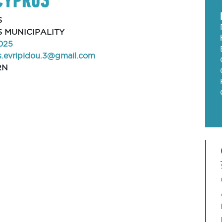
S
 MUNICIPALITY
025
is.evripidou.3@gmail.com
RN