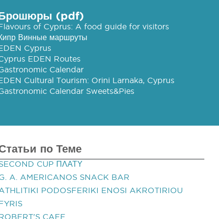
Брошюры (pdf)
Flavours of Cyprus: A food guide for visitors
Кипр Винные маршруты
EDEN Cyprus
Cyprus EDEN Routes
Gastronomic Calendar
EDEN Cultural Tourism: Orini Larnaka, Cyprus
Gastronomic Calendar Sweets&Pies
Статьи по Теме
SECOND CUP ΠΛΑΤΥ
G. A. AMERICANOS SNACK BAR
ATHLITIKI PODOSFERIKI ENOSI AKROTIRIOU
FYRIS
ROBERT'S CAFE