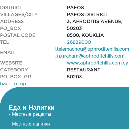
DISTRICT
PAFOS
VILLAGES/CITY
PAFOS DISTRICT
ADDRESS
3, AFRODITIS AVENUE,
PO_BOX
50203
POSTAL CODE
8500, KOUKLIA
TEL
26829000
l.telemachou@aphroditehills.com
EMAIL
;
n.graham@aphroditehills.com
;
WEBSITE
www.aphroditehills.com.cy
CATEGORY
RESTAURANT
PO_BOX_GR
50203
back to top
Еда и Напитки
- Местные рецепты
- Местные напитки