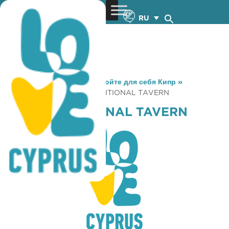
RU
You are here:
Home
»
Откройте для себя Кипр
»
Gastronomy
»
ARETI TRADITIONAL TAVERN
ARETI TRADITIONAL TAVERN