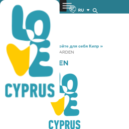
RU
You are here:
Home
»
Откройте для себя Кипр
»
Gastronomy
»
BACCHUS GARDEN
BACCHUS GARDEN