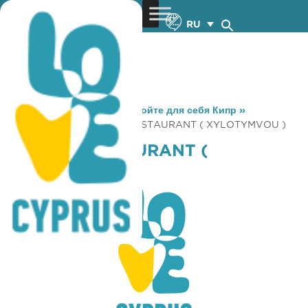
RU
You are here:
Home
»
Откройте для себя Кипр
»
Gastronomy
»
BAMBOS RESTAURANT ( XYLOTYMVOU )
BAMBOS RESTAURANT (
XYLOTYMVOU )