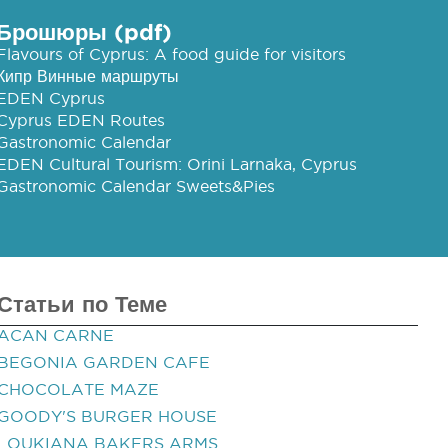
Брошюры (pdf)
Flavours of Cyprus: A food guide for visitors
Кипр Винные маршруты
EDEN Cyprus
Cyprus EDEN Routes
Gastronomic Calendar
EDEN Cultural Tourism: Orini Larnaka, Cyprus
Gastronomic Calendar Sweets&Pies
Статьи по Теме
ACAN CARNE
BEGONIA GARDEN CAFE
CHOCOLATE MAZE
GOODY'S BURGER HOUSE
LOUKIANA BAKERS ARMS