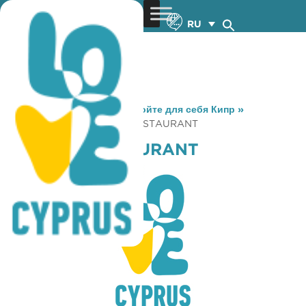
RU
You are here:
Home
»
Откройте для себя Кипр
»
Gastronomy
»
BARLEYS RESTAURANT
BARLEYS RESTAURANT