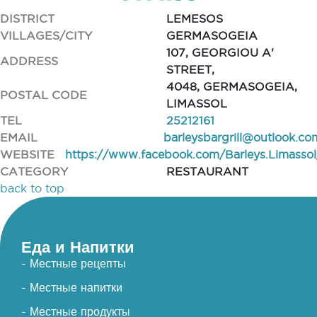
DISTRICT
LEMESOS
VILLAGES/CITY
GERMASOGEIA
107, GEORGIOU A'
ADDRESS
STREET,
4048, GERMASOGEIA,
POSTAL CODE
LIMASSOL
TEL
25212161
EMAIL
barleysbargrill@outlook.co
WEBSITE
https://www.facebook.com/Barleys.Limassol
CATEGORY
RESTAURANT
back to top
Еда и Напитки
- Местные рецепты
- Местные напитки
- Местные продукты