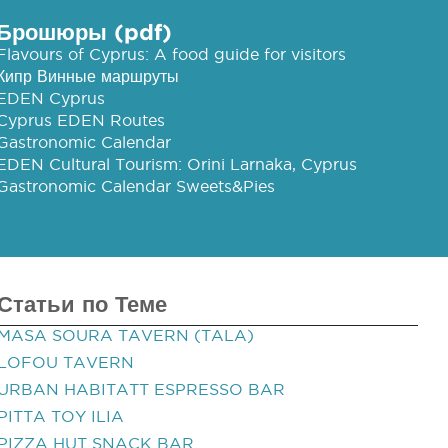
Брошюры (pdf)
Flavours of Cyprus: A food guide for visitors
Кипр Винные маршруты
EDEN Cyprus
Cyprus EDEN Routes
Gastronomic Calendar
EDEN Cultural Tourism: Orini Larnaka, Cyprus
Gastronomic Calendar Sweets&Pies
Статьи по Теме
MASA SOURA TAVERN (TALA)
LOFOU TAVERN
URBAN HABITATT ESPRESSO BAR
PITTA TOY ILIA
PIZZA HUT SNACK BAR