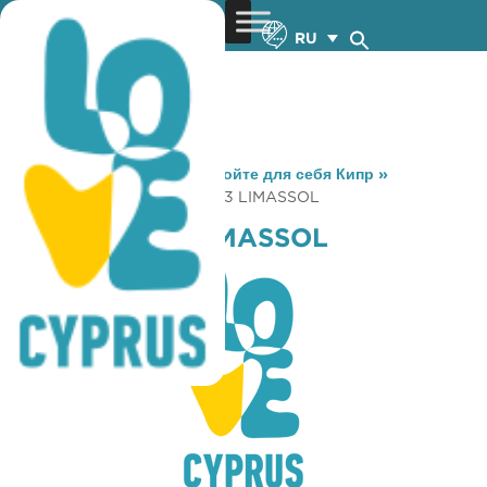
RU
You are here:
Home
»
Откройте для себя Кипр
»
Gastronomy
»
BREEZE NO 3 LIMASSOL
BREEZE NO 3 LIMASSOL