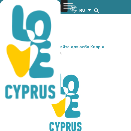
RU
You are here:
Home
»
Откройте для себя Кипр
»
Gastronomy
»
RIGAS PIZZA
RIGAS PIZZA