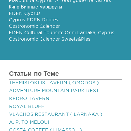
Flavours of Cyprus: A food guide for visitors
Кипр Винные маршруты
EDEN Cyprus
Cyprus EDEN Routes
Gastronomic Calendar
EDEN Cultural Tourism: Orini Larnaka, Cyprus
Gastronomic Calendar Sweets&Pies
Статьи по Теме
THEMISTOKLIS TAVERN ( OMODOS )
ADVENTURE MOUNTAIN PARK REST.
KEDRO TAVERN
ROYAL BLUFF
VLACHOS RESTAURANT ( LARNAKA )
A. P. TO MELOUI
COSTA COFFEE ( LIMASSOL )