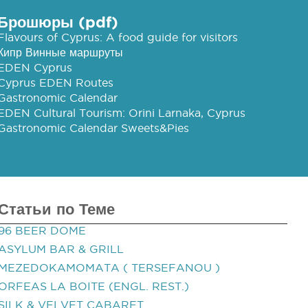
Брошюры (pdf)
Flavours of Cyprus: A food guide for visitors
Кипр Винные маршруты
EDEN Cyprus
Cyprus EDEN Routes
Gastronomic Calendar
EDEN Cultural Tourism: Orini Larnaka, Cyprus
Gastronomic Calendar Sweets&Pies
Статьи по Теме
96 BEER DOME
ASYLUM BAR & GRILL
MEZEDOKAMOMATA ( TERSEFANOU )
ORFEAS LA BOITE (ENGL. REST.)
SILK & VELVET CABARET