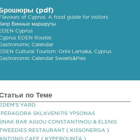
Брошюры (pdf)
Flavours of Cyprus: A food guide for visitors
Кипр Винные маршруты
EDEN Cyprus
Cyprus EDEN Routes
Gastronomic Calendar
EDEN Cultural Tourism: Orini Larnaka, Cyprus
Gastronomic Calendar Sweets&Pies
Статьи по Теме
EDEM'S YARD
IPERAGORA SKLAVENITIS YPSONAS
SNAK BAR AGIOU CONSTANTINOU & ELENIS
TWEEDIES RESTAURANT ( KISSONERGA )
ANTONIS CAFE ( KYPEROUNTA )