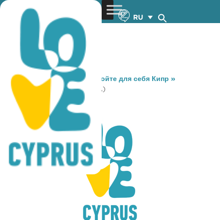
RU
You are here:
Home
»
Откройте для себя Кипр
»
Gastronomy
»
CLIFF (TALA)
CLIFF (TALA)