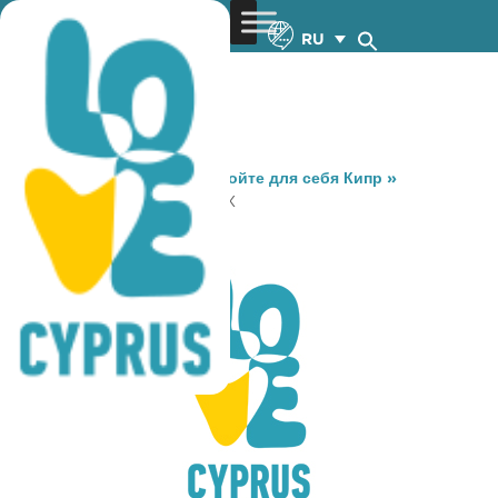
RU
You are here:
Home
»
Откройте для себя Кипр
»
Gastronomy
»
COFFEE BOX
COFFEE BOX