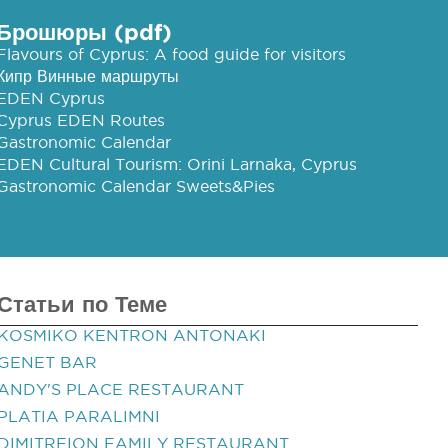
Брошюры (pdf)
Flavours of Cyprus: A food guide for visitors
Кипр Винные маршруты
EDEN Cyprus
Cyprus EDEN Routes
Gastronomic Calendar
EDEN Cultural Tourism: Orini Larnaka, Cyprus
Gastronomic Calendar Sweets&Pies
Статьи по Теме
KOSMIKO KENTRON ANTONAKI
GENET BAR
ANDY'S PLACE RESTAURANT
PLATIA PARALIMNI
DIMITREION FAMILY RESTAURANT