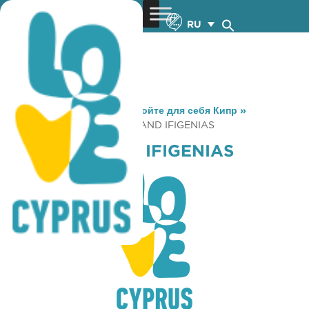
RU
You are here:
Home
»
Откройте для себя Кипр
»
Gastronomy
»
COFFEE ISLAND IFIGENIAS
COFFEE ISLAND IFIGENIAS