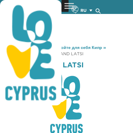
RU
You are here:
Home
»
Откройте для себя Кипр
»
Gastronomy
»
COFFEE ISLAND LATSI
COFFEE ISLAND LATSI