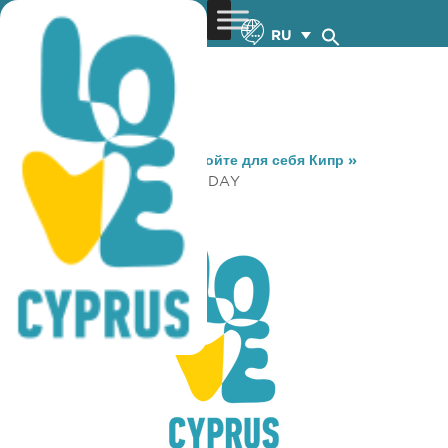
RU
You are here:
Home
»
Откройте для себя Кипр
»
Gastronomy
»
COMFY ALL DAY
COMFY ALL DAY