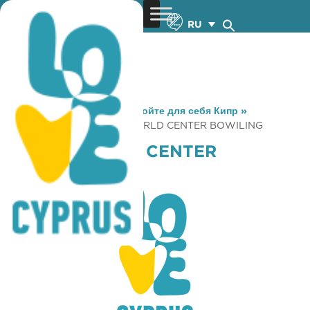
RU
You are here:
Home
»
Откройте для себя Кипр
»
Gastronomy
»
COSMIC WORLD CENTER BOWILING
COSMIC WORLD CENTER
BOWILING