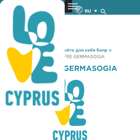
RU
You are here:
Home
»
Откройте для себя Кипр
»
Gastronomy
»
COSTA COFFEE GERMASOGIA
COSTA COFFEE GERMASOGIA