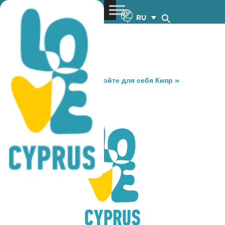
RU
You are here:
Home
»
Откройте для себя Кипр
»
Gastronomy
»
DA LUZ
DA LUZ