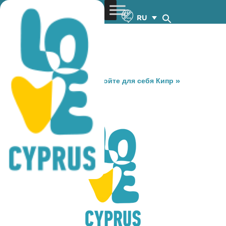
RU
You are here:
Home
»
Откройте для себя Кипр
»
Gastronomy
»
DICE
DICE