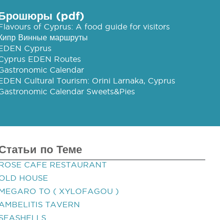
Брошюры (pdf)
Flavours of Cyprus: A food guide for visitors
Кипр Винные маршруты
EDEN Cyprus
Cyprus EDEN Routes
Gastronomic Calendar
EDEN Cultural Tourism: Orini Larnaka, Cyprus
Gastronomic Calendar Sweets&Pies
Статьи по Теме
ROSE CAFE RESTAURANT
OLD HOUSE
MEGARO TO ( XYLOFAGOU )
AMBELITIS TAVERN
SEASHELLS