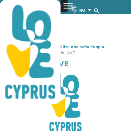
RU
You are here:
Home
»
Откройте для себя Кипр
»
Gastronomy
»
DOWN TOWN LIVE
DOWN TOWN LIVE