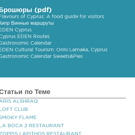
Брошюры (pdf)
Flavours of Cyprus: A food guide for visitors
Кипр Винные маршруты
EDEN Cyprus
Cyprus EDEN Routes
Gastronomic Calendar
EDEN Cultural Tourism: Orini Larnaka, Cyprus
Gastronomic Calendar Sweets&Pies
Статьи по Теме
ARIS ALSHRAQ
LOFT CLUB
SMOKY FLAME
LA BOCA 2 RESTAURANT
ZOPPIS LAPITHOS RESTAURANT