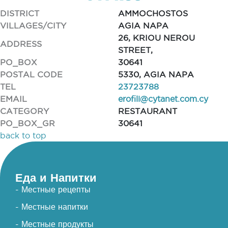
DISTRICT
AMMOCHOSTOS
VILLAGES/CITY
AGIA NAPA
26, KRIOU NEROU
ADDRESS
STREET,
PO_BOX
30641
POSTAL CODE
5330, AGIA NAPA
TEL
23723788
EMAIL
erofili@cytanet.com.cy
CATEGORY
RESTAURANT
PO_BOX_GR
30641
back to top
Еда и Напитки
- Местные рецепты
- Местные напитки
- Местные продукты