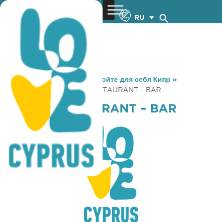
RU
You are here:
Home
»
Откройте для себя Кипр
»
Gastronomy
»
EROFILI RESTAURANT – BAR
EROFILI RESTAURANT – BAR