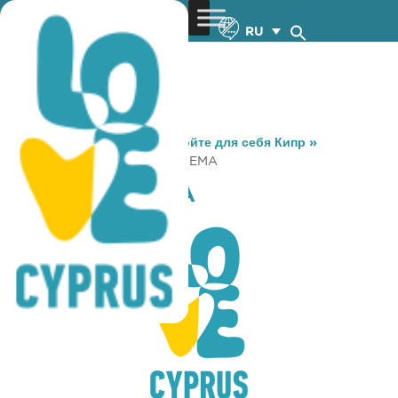
RU
You are here:
Home
»
Откройте для себя Кипр
»
Gastronomy
»
FEGGAROGNEMA
FEGGAROGNEMA