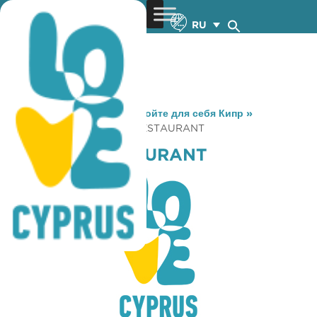
RU
You are here:
Home
»
Откройте для себя Кипр
»
Gastronomy
»
FIKARDO RESTAURANT
FIKARDO RESTAURANT