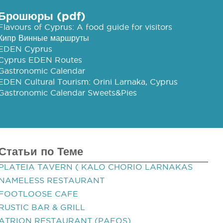
Брошюры (pdf)
Flavours of Cyprus: A food guide for visitors
Кипр Винные маршруты
EDEN Cyprus
Cyprus EDEN Routes
Gastronomic Calendar
EDEN Cultural Tourism: Orini Larnaka, Cyprus
Gastronomic Calendar Sweets&Pies
Статьи по Теме
PLATEIA TAVERN ( KALO CHORIO LARNAKAS
NAMELESS RESTAURANT
FOOTLOOSE CAFE
RUSTIC BAR & GRILL
ATRION RESTAURANT (PAFOS)