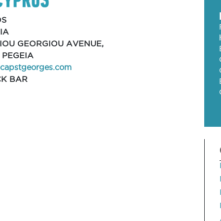
OS
IA
GIOU GEORGIOU AVENUE,
, PEGEIA
capstgeorges.com
K BAR