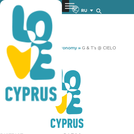
RU
You are here:
Home
»
Gastronomy
»
G & T’s @ CIELO
G & T’s @ CIELO