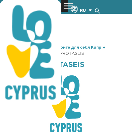
RU
You are here:
Home
»
Откройте для себя Кипр
»
Gastronomy
»
GEVSTIKES PROTASEIS
GEVSTIKES PROTASEIS