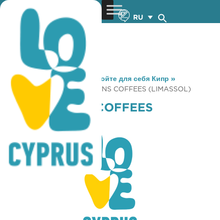
RU
You are here:
Home
»
Откройте для себя Кипр
»
Gastronomy
»
GLORIA JEANS COFFEES (LIMASSOL)
GLORIA JEANS COFFEES
(LIMASSOL)