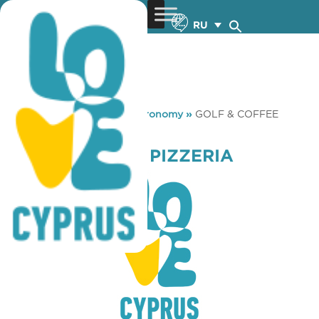
RU
You are here:
Home
»
Gastronomy
»
GOLF & COFFEE
PIZZERIA
GOLF & COFFEE PIZZERIA