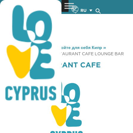
RU
You are here:
Home
»
Откройте для себя Кипр
»
Gastronomy
»
HABIBI RESTAURANT CAFE LOUNGE BAR
HABIBI RESTAURANT CAFE
LOUNGE BAR