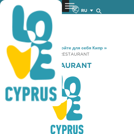
RU
You are here:
Home
»
Откройте для себя Кипр
»
Gastronomy
»
HARMONY RESTAURANT
HARMONY RESTAURANT