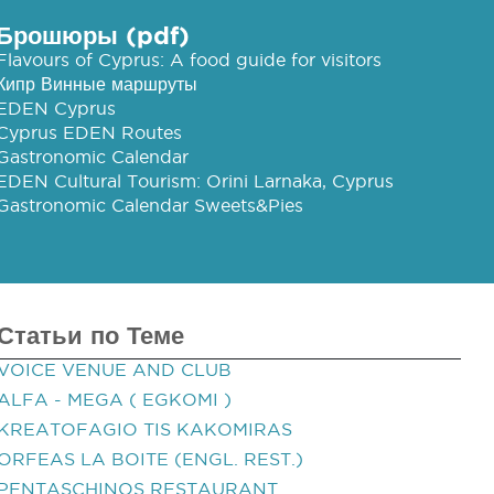
Брошюры (pdf)
Flavours of Cyprus: A food guide for visitors
Кипр Винные маршруты
EDEN Cyprus
Cyprus EDEN Routes
Gastronomic Calendar
EDEN Cultural Tourism: Orini Larnaka, Cyprus
Gastronomic Calendar Sweets&Pies
Статьи по Теме
VOICE VENUE AND CLUB
ALFA - MEGA ( EGKOMI )
KREATOFAGIO TIS KAKOMIRAS
ORFEAS LA BOITE (ENGL. REST.)
PENTASCHINOS RESTAURANT