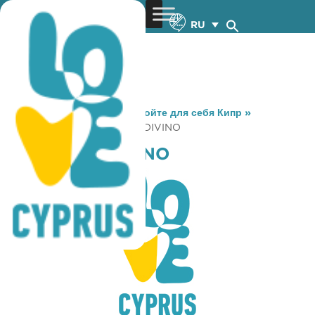
RU
You are here:
Home
»
Откройте для себя Кипр
»
Gastronomy
»
IL BOCCON DIVINO
IL BOCCON DIVINO