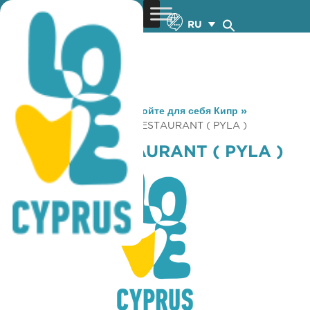
RU
You are here:
Home
»
Откройте для себя Кипр
»
Gastronomy
»
ISABELLA RESTAURANT ( PYLA )
ISABELLA RESTAURANT ( PYLA )