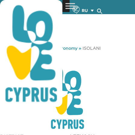
RU
You are here:
Home
»
Gastronomy
»
ISOLANI
ISOLANI