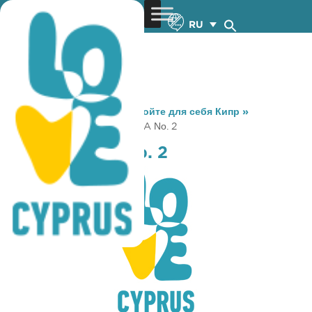
RU
You are here:
Home
»
Откройте для себя Кипр
»
Gastronomy
»
JACK’S PIZZA Νο. 2
JACK’S PIZZA Νο. 2