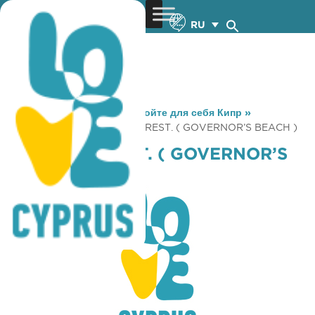
RU
You are here:
Home
»
Откройте для себя Кипр
»
Gastronomy
»
KALYMNOS REST. ( GOVERNOR’S BEACH )
KALYMNOS REST. ( GOVERNOR’S
BEACH )