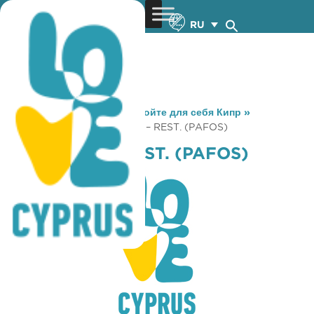
RU
You are here:
Home
»
Откройте для себя Кипр
»
Gastronomy
»
KAVA CAFE – REST. (PAFOS)
KAVA CAFE – REST. (PAFOS)